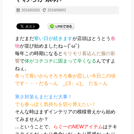
2016/02/02
2018/08/02
まだまだ
寒い日が続きます
が店頭はとうとう
春
物
が並び始めましたね～(ﾟωﾟ)
毎年この時期になると
モリモリ着込んだ服の影
響
で
体がコチコチに固まって辛くなる
んですよ
ねぇ。
冬って長いからそろそろ春が恋しい今日この頃
です・・・だる～ん _(:3」∠)_ だる～ん
寒さ対策もまだまだ大事！
でも春っぽく気持ちを切り替えたい！
そんな時はまずインテリアの模様替えから始め
てみませんか？
…ということで、
らぐ一のNEWアイテム
はテキ