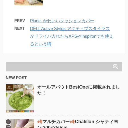
PREV
Plune. かわいいクッションカバー
NEXT
DELL Active Stylus アクティブスタイラス
がドライバ入れたらXPSやInspironでも使え
るという噂
NEW POST
オールアバウトBestOneに掲載されまし
た！
マルチカバー
Chatillon シャティヨ
ン 200×250cm