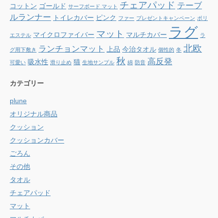
チェアパッド
テーブ
コットン
ゴールド
サーフボード マット
ルランナー
トイレカバー
ピンク
ファー
プレゼントキャンペーン
ポリ
ラグ
マット
マイクロファイバー
マルチカバー
エステル
ラ
北欧
ランチョンマット
上品
今治タオル
グ用下敷き
個性的
冬
秋
高反発
吸水性
猫
可愛い
滑り止め
生地サンプル
綿
防音
カテゴリー
plune
オリジナル商品
クッション
クッションカバー
ごろん
その他
タオル
チェアパッド
マット