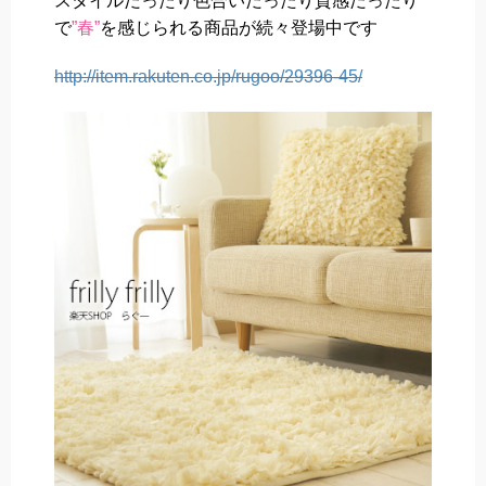
スタイルだったり色合いだったり質感だったり
で
”春”
を感じられる商品が続々登場中です
http://item.rakuten.co.jp/rugoo/29396-45/