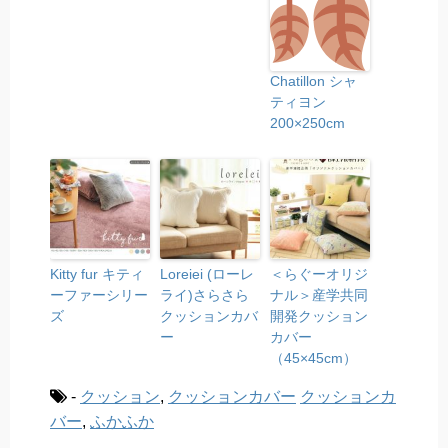
Chatillon シャ
ティヨン
200×250cm
Kitty fur キティ
Loreiei (ローレ
＜らぐーオリジ
ーファーシリー
ライ)さらさら
ナル＞産学共同
ズ
クッションカバ
開発クッション
ー
カバー
（45×45cm）
-
クッション
,
クッションカバー
クッションカ
バー
,
ふかふか