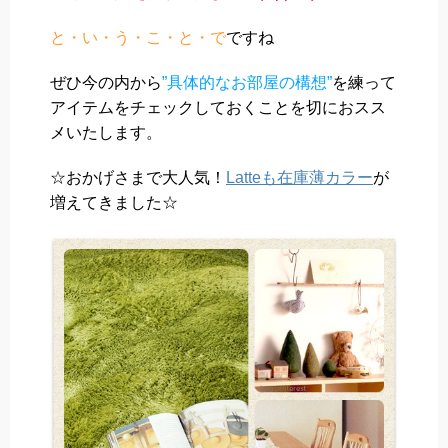
と・い・う・こ・と・で
ですね
ぜひ今の内から
”具体的なお部屋の構想”
を練って
アイテムをチェックしておくことを切におスス
メいたします。
☆おかげさまで大人気！
Latteも在庫薄カラー
が
増えてきました☆