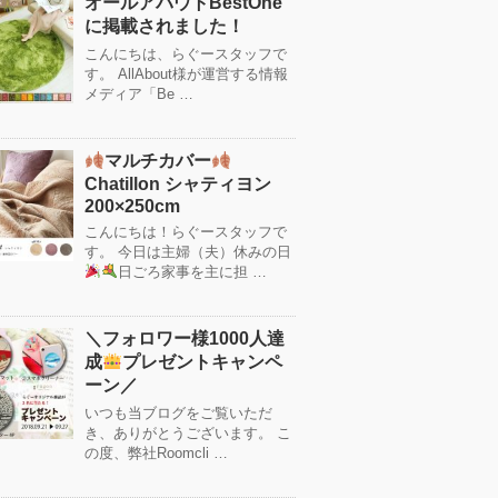
オールアバウトBestOne
に掲載されました！
こんにちは、らぐースタッフで
す。 AllAbout様が運営する情報
メディア「Be …
マルチカバー
Chatillon シャティヨン
200×250cm
こんにちは！らぐースタッフで
す。 今日は主婦（夫）休みの日
日ごろ家事を主に担 …
＼フォロワー様1000人達
成
プレゼントキャンペ
ーン／
いつも当ブログをご覧いただ
き、ありがとうございます。 こ
の度、弊社Roomcli …