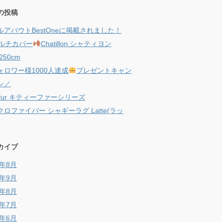
の投稿
ルアバウトBestOneに掲載されました！
ルチカバー
Chatillon シャティヨン
250cm
ォロワー様1000人達成
プレゼントキャン
ン／
ty fur キティーファーシリーズ
ロファイバー シャギーラグ Latte(ラッ
カイブ
9年8月
8年9月
8年8月
8年7月
8年6月