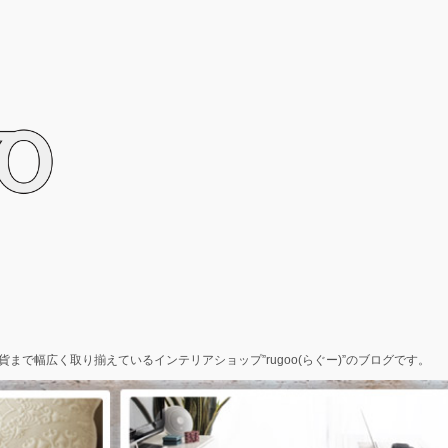
で幅広く取り揃えているインテリアショップ”rugoo(らぐー)”のブログです。