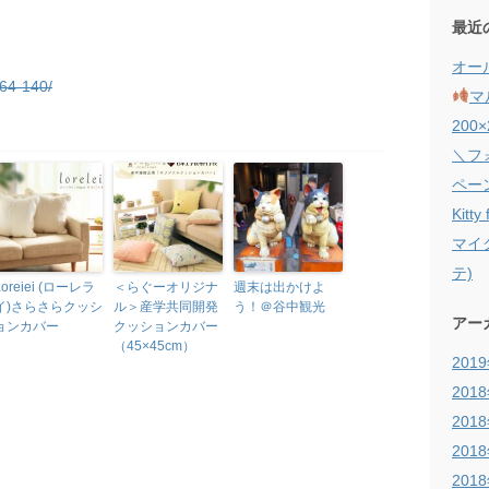
最近
オー
264-140/
マ
200×
＼フ
ペー
Kit
マイク
テ)
Loreiei (ローレラ
＜らぐーオリジナ
週末は出かけよ
イ)さらさらクッシ
ル＞産学共同開発
う！＠谷中観光
アー
ョンカバー
クッションカバー
（45×45cm）
201
201
201
201
201