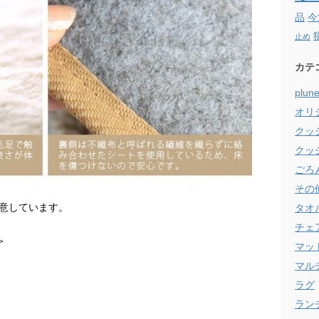
品
今
止め
カテ
plun
オリ
クッ
クッ
ごろ
その
意しています。
タオ
チェ
＞
マッ
マル
ラグ
ラン