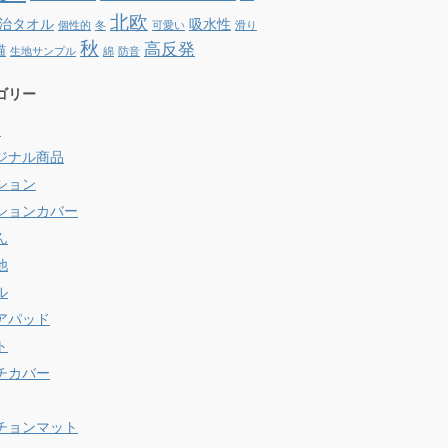
北欧
治タオル
吸水性
個性的
冬
可愛い
滑り
秋
高反発
猫
生地サンプル
綿
防音
ゴリー
e
ジナル商品
ション
ションカバー
ん
他
ル
アパッド
ト
チカバー
チョンマット