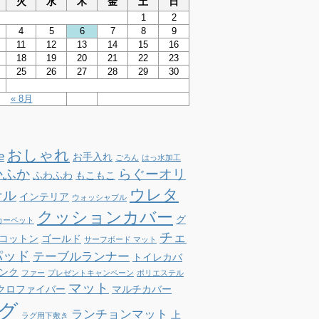
火
水
木
金
土
日
1
2
4
5
6
7
8
9
11
12
13
14
15
16
18
19
20
21
22
23
25
26
27
28
29
30
« 8月
おしゃれ
e
お手入れ
ごろん
はっ水加工
かふか
らぐーオリ
ふわふわ
もこもこ
ウレタ
ナル
インテリア
ウォッシャブル
クッションカバー
グ
カーペット
チェ
コットン
ゴールド
サーフボード マット
パッド
テーブルランナー
トイレカバ
ンク
ファー
プレゼントキャンペーン
ポリエステル
マット
クロファイバー
マルチカバー
グ
ランチョンマット
上
ラグ用下敷き