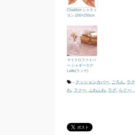
Chatillon シャティ
ヨン 200×250cm
マイクロファイバ
ー シャギーラグ
Latte(ラッテ)
-
クッションカバー
,
ごろん
,
ラグ
わ
,
ファー
,
ふわふわ
,
ラグ
,
らぐー
,