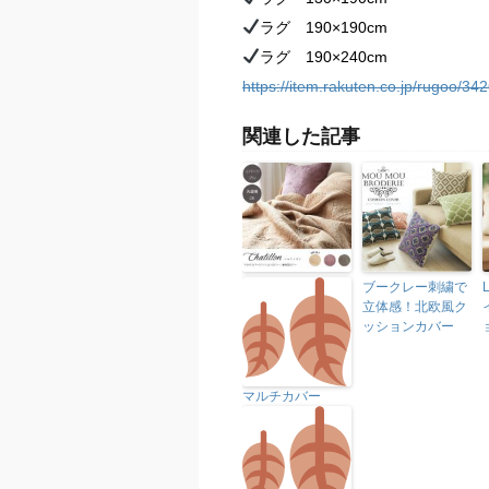
ラグ 190×190cm
ラグ 190×240cm
https://item.rakuten.co.jp/rugoo/34
関連した記事
ブークレー刺繍で
立体感！北欧風ク
ッションカバー
マルチカバー