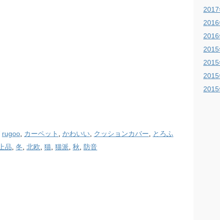
201
201
201
201
201
201
201
rugoo
,
カーペット
,
かわいい
,
クッションカバー
,
とろふ
上品
,
冬
,
北欧
,
猫
,
猫派
,
秋
,
防音