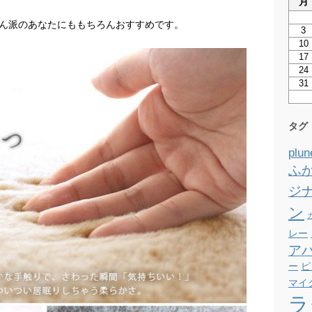
月
ん派のあなたにももちろんおすすめです。
3
10
17
24
31
タグ
plun
ふ
ジ
ン
レー
ア
ー
ピ
マイ
ラ