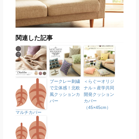
関連した記事
ブークレー刺繍
＜らぐーオリジ
で立体感！北欧
ナル＞産学共同
風クッションカ
開発クッション
バー
カバー
（45×45cm）
マルチカバー