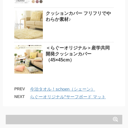
クッションカバー フリフリでや
わらか素材♪
＜らぐーオリジナル＞産学共同
開発クッションカバー
（45×45cm）
PREV
今治タオル！schoen（シェーン）
NEXT
らぐーオリジナル*サーフボード マット