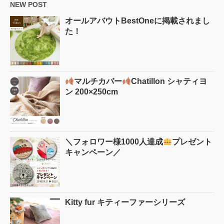
NEW POST
オールアバウトBestOneに掲載されまし
た！
マルチカバー
Chatillon シャティヨ
ン 200×250cm
＼フォロワー様1000人達成
プレゼント
キャンペーン／
Kitty fur キティーファーシリーズ