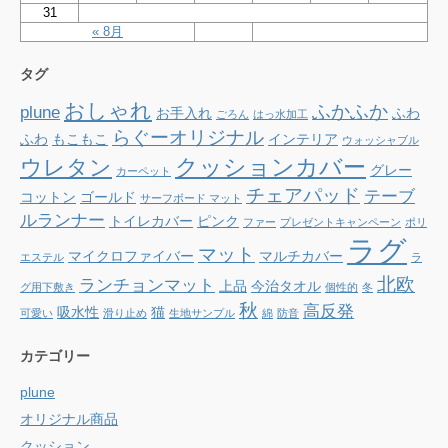
31
« 8月
タグ
おしゃれ
ふかふか
plune
お手入れ
ふわ
ごろん
はっ水加工
らぐーオリジナル
ふわ
もこもこ
インテリア
ウォッシャブル
クッションカバー
ウレタン
グレー
カーペット
チェアパッド
テーブ
コットン
ゴールド
サーフボード マット
ルランナー
トイレカバー
ピンク
ファー
プレゼントキャンペーン
ポリ
ラグ
マット
マイクロファイバー
マルチカバー
エステル
ラ
北欧
ランチョンマット
上品
今治タオル
グ用下敷き
個性的
冬
秋
高反発
吸水性
猫
可愛い
滑り止め
生地サンプル
綿
防音
カテゴリー
plune
オリジナル商品
クッション