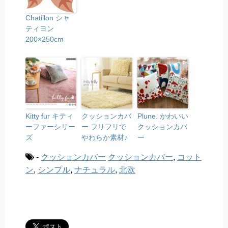
Chatillon シャ
ティヨン
200×250cm
Kitty fur キティ
クッションカバ
Plune. かわいい
ーファーシリー
ー フリフリで
クッションカバ
ズ
やわらか素材♪
ー
-
クッションカバー
クッションカバー
,
コット
ン
,
シンプル
,
ナチュラル
,
北欧