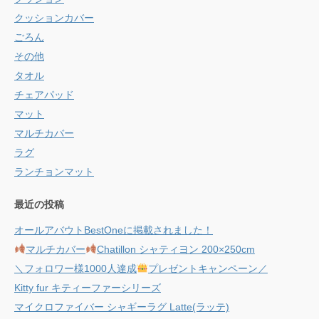
クッションカバー
ごろん
その他
タオル
チェアパッド
マット
マルチカバー
ラグ
ランチョンマット
最近の投稿
オールアバウトBestOneに掲載されました！
マルチカバー
Chatillon シャティヨン 200×250cm
＼フォロワー様1000人達成
プレゼントキャンペーン／
Kitty fur キティーファーシリーズ
マイクロファイバー シャギーラグ Latte(ラッテ)