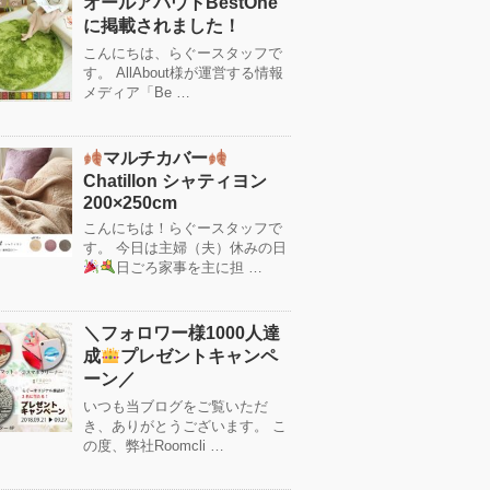
オールアバウトBestOne
に掲載されました！
こんにちは、らぐースタッフで
す。 AllAbout様が運営する情報
メディア「Be …
マルチカバー
Chatillon シャティヨン
200×250cm
こんにちは！らぐースタッフで
す。 今日は主婦（夫）休みの日
日ごろ家事を主に担 …
＼フォロワー様1000人達
成
プレゼントキャンペ
ーン／
いつも当ブログをご覧いただ
き、ありがとうございます。 こ
の度、弊社Roomcli …