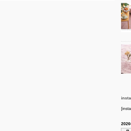
inst
[inst
202