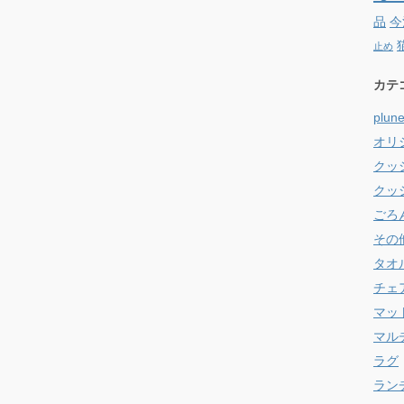
品
今
止め
カテ
plun
オリ
クッ
クッ
ごろ
その
タオ
チェ
マッ
マル
ラグ
ラン