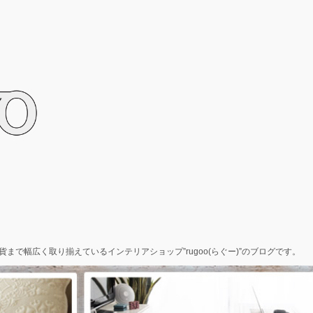
で幅広く取り揃えているインテリアショップ”rugoo(らぐー)”のブログです。