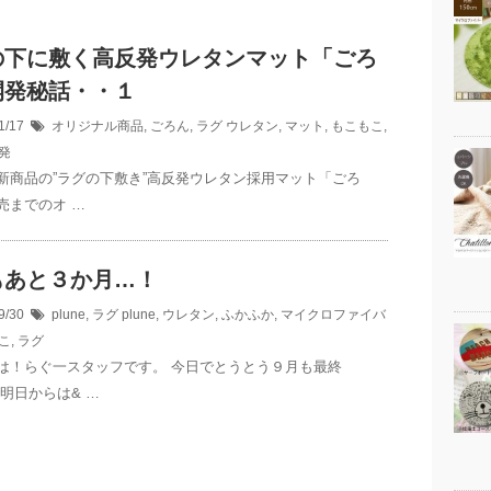
の下に敷く高反発ウレタンマット「ごろ
開発秘話・・１
1/17
オリジナル商品
,
ごろん
,
ラグ
ウレタン
,
マット
,
もこもこ
,
発
新商品の”ラグの下敷き”高反発ウレタン採用マット「ごろ
売までのオ …
もあと３か月…！
9/30
plune
,
ラグ
plune
,
ウレタン
,
ふかふか
,
マイクロファイバ
こ
,
ラグ
は！らぐ一スタッフです。 今日でとうとう９月も最終
 明日からは& …