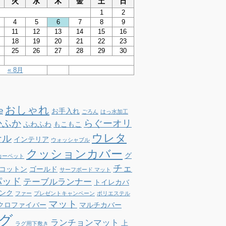
火
水
木
金
土
日
1
2
4
5
6
7
8
9
11
12
13
14
15
16
18
19
20
21
22
23
25
26
27
28
29
30
« 8月
おしゃれ
e
お手入れ
ごろん
はっ水加工
かふか
らぐーオリ
ふわふわ
もこもこ
ウレタ
ナル
インテリア
ウォッシャブル
クッションカバー
グ
カーペット
チェ
コットン
ゴールド
サーフボード マット
パッド
テーブルランナー
トイレカバ
ンク
ファー
プレゼントキャンペーン
ポリエステル
マット
クロファイバー
マルチカバー
グ
ランチョンマット
上
ラグ用下敷き