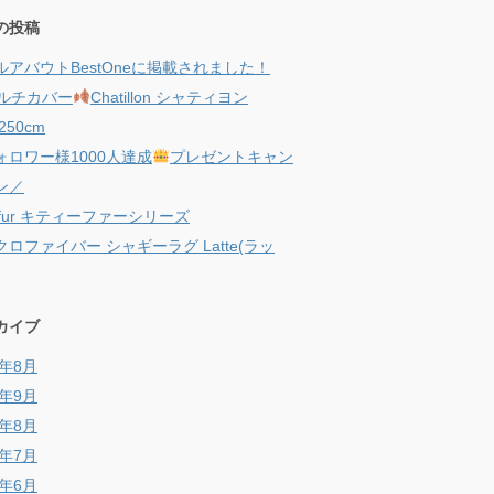
の投稿
ルアバウトBestOneに掲載されました！
ルチカバー
Chatillon シャティヨン
250cm
ォロワー様1000人達成
プレゼントキャン
ン／
ty fur キティーファーシリーズ
ロファイバー シャギーラグ Latte(ラッ
カイブ
9年8月
8年9月
8年8月
8年7月
8年6月