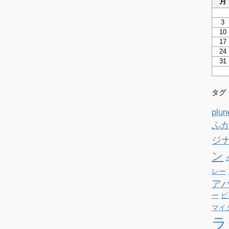
月
3
10
17
24
31
タグ
plun
ふ
ジ
ン
レー
ア
ー
ピ
マイ
ラ