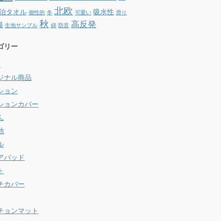
北欧
治タオル
吸水性
個性的
冬
可愛い
滑り
秋
高反発
猫
生地サンプル
綿
防音
ゴリー
e
ジナル商品
ション
ションカバー
ん
他
ル
アパッド
ト
チカバー
チョンマット