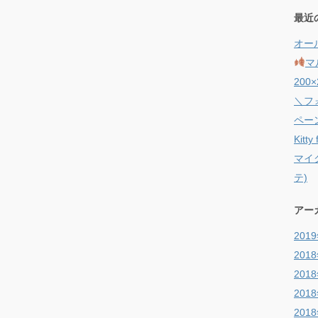
最近
オー
マ
200×
＼フ
ペー
Kit
マイク
テ)
アー
201
201
201
201
201