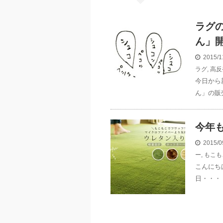
ラグ
ん」
2015/1
ラグ
,
高反
今日から
ん」の販
今年
2015/0
ー
,
もこも
こんにち
日・・・